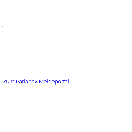
Sie haben noch Fragen oder wünschen eine persön
zu uns auf!
EU-Whistleblower-Richtlinie
Hinweisgeber-Schutzgesetz
Zum Parlabox Meldeportal